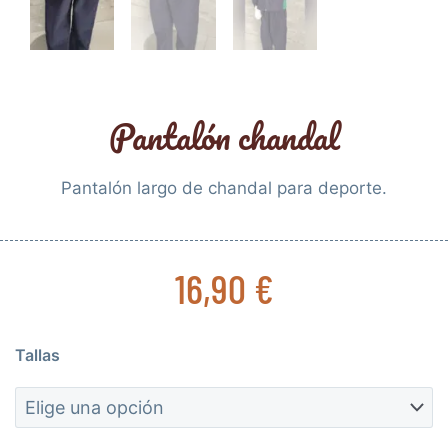
Pantalón chandal
Pantalón largo de chandal para deporte.
16,90
€
Pantalón
Tallas
chandal
cantidad