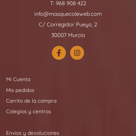
T: 968 908 422
info@masquecoleweb.com
C/ Corregidor Pueyo, 2
30007 Murcia
F
I
a
n
c
s
e
t
b
a
Mi Cuenta
o
g
Mis pedidos
o
r
k
a
Carrito de la compra
-
m
Colegios y centros
f
Envíos y devoluciones