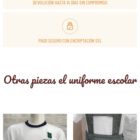
DEVOLUCIÓN HASTA 14 DÍAS SIN COMPROMISO
PAGO SEGURO CON ENCRIPTACIÓN SSL
Otras piezas el uniforme escolar
Este
E
producto
p