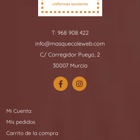
T: 968 908 422
info@masquecoleweb.com
C/ Corregidor Pueyo, 2
30007 Murcia
F
I
a
n
c
s
e
t
b
a
Mi Cuenta
o
g
Mis pedidos
o
r
k
a
Carrito de la compra
-
m