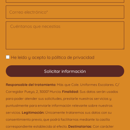
Email
Consulta
Privacidad
He leído y acepto la pólítica de privacidad
Solicitar información
Responsable del tratamiento:
Más que Cole. Uniformes Escolares. C/
Corregidor Pueyo, 2, 30007 Murcia.
Finalidad:
Sus datos serán usados
para poder atender sus solicitudes, prestarle nuestros servicios y
puntualmente para enviarle información relevante sobre nuestros
servicios.
Legitimación:
Únicamente trataremos sus datos con su
consentimiento previo, que podrá facilitarnos mediante la casilla
correspondiente establecida al efecto.
Destinatarios:
Con carácter