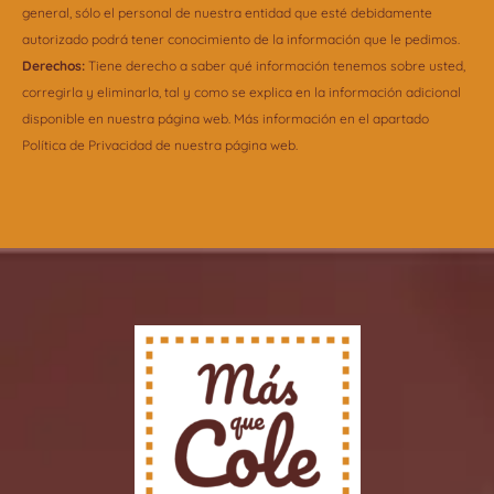
general, sólo el personal de nuestra entidad que esté debidamente
autorizado podrá tener conocimiento de la información que le pedimos.
Derechos:
Tiene derecho a saber qué información tenemos sobre usted,
corregirla y eliminarla, tal y como se explica en la información adicional
disponible en nuestra página web. Más información en el apartado
Política de Privacidad de nuestra página web.