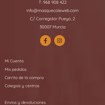
T: 968 908 422
info@masquecoleweb.com
C/ Corregidor Pueyo, 2
30007 Murcia
F
I
a
n
c
s
e
t
b
a
Mi Cuenta
o
g
Mis pedidos
o
r
k
a
Carrito de la compra
-
m
Colegios y centros
f
Envíos y devoluciones