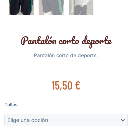
Pantalón corto deporte
Pantalón corto de deporte.
15,50
€
Pantalón
Tallas
corto
deporte