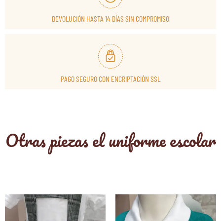
DEVOLUCIÓN HASTA 14 DÍAS SIN COMPROMISO
PAGO SEGURO CON ENCRIPTACIÓN SSL
Otras piezas el uniforme escolar
Este
E
producto
p