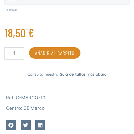
18,50 €
deporte
hasta
LIMPIAR
cantidad
19,90 €
18,50
€
AÑADIR AL CARRITO
Consulta nuestra
Guía de tallas
más abajo
Ref:
C-MARCO-10
Centro:
CE Marco