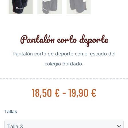
Pantalón corto deporte
Pantalón corto de deporte con el escudo del
colegio bordado.
Rango
18,50
€
-
19,90
€
de
precios
Pantalón
Tallas
desde
corto