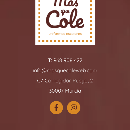
T: 968 908 422
info@masquecoleweb.com
C/ Corregidor Pueyo, 2
30007 Murcia
F
I
a
n
c
s
e
t