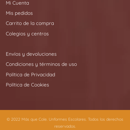
b
a
Mi Cuenta
o
g
Mis pedidos
o
r
k
a
Carrito de la compra
-
m
Colegios y centros
f
Envíos y devoluciones
Condiciones y términos de uso
Política de Privacidad
Política de Cookies
© 2022 Más que Cole. Unformes Escolares. Todos los derechos
reservados.