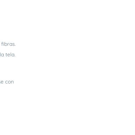
fibras.
a tela.
se con