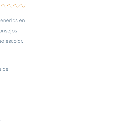
tenerlos en
consejos
o escolar.
s de
.